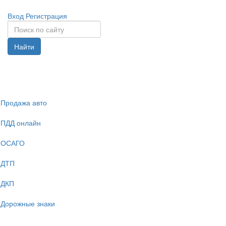
Вход
Регистрация
Найти
Спрята
навига
Продажа авто
ПДД онлайн
ОСАГО
ДТП
ДКП
Дорожные знаки