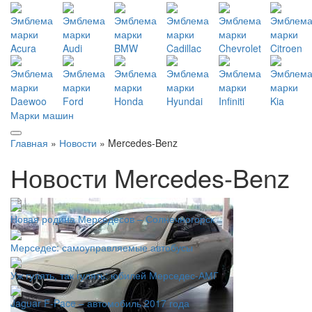
Марки машин
Главная
»
Новости
» Mercedes-Benz
Новости Mercedes-Benz
Новая родина Мерседесов – Солнечногорск
Мерседес: самоуправляемые автобусы
Уж гулять, так гулять: юбилей Мерседес-АМГ
Jaguar F-Pace – автомобиль 2017 года