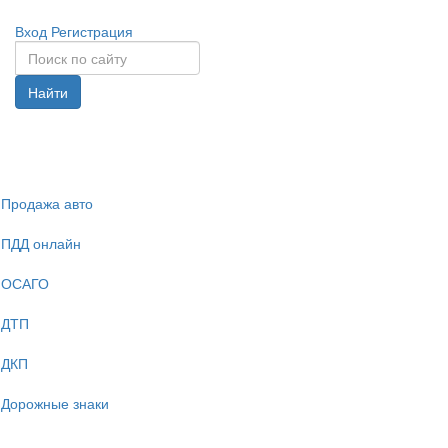
Вход
Регистрация
Найти
Спрята
навига
Продажа авто
ПДД онлайн
ОСАГО
ДТП
ДКП
Дорожные знаки