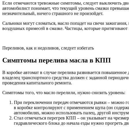
Если отмечаются тревожные симптомы, следует выключить дви
автомобилист понимает, что текущий уровень смазки превышае
незначительный, ничего страшного не произойдет.
Сальники могут сломаться, масло попадет на свечи зажигания,
воздушных примесей в смазке. Частицы, которые притягивают г
Переливов, как и недоливов, следует избегать
Симптомы перелива масла в КПП
В коробке автомат в случае перелива развивается повышенное 
владелец транспортного средства должен с заданной периодичн
проведения капитального ремонта.
Симптомы того, что масло перелили, нужно снизить уровень:
При переключении передач отмечаются рывки – можно го
в коробке контролируют с применением щупа (он содержит
автомобилях, можно использовать палец, другой инструм
Стал отмечаться перегрев КПП – он указывает на чрезме
гидравлического блока до начала езды нужно прогреть дв