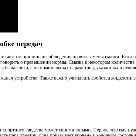
обке передач
никают по причине несоблюдения правил замены смазки. Если не д
оворить о превышении нормы. Смазка в некотором количестве все
ая была слита, а не номинальных параметров, указанных в руков
канал устройства. Также важно учитывать свойства жидкости, за
нспортного средства может своими силами. Первое, что ему нужн
сть пара отметок, одна показывает уровень в холодном состояни