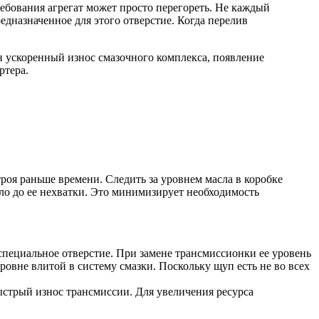
бования агрегат может просто перегореть. Не каждый
дназначенное для этого отверстие. Когда перелив
ен ускоренный износ смазочного комплекса, появление
ртера.
роя раньше времени. Следить за уровнем масла в коробке
ло до ее нехватки. Это минимизирует необходимость
пециальное отверстие. При замене трансмиссионки ее уровень
овне влитой в систему смазки. Поскольку щуп есть не во всех
ыстрый износ трансмиссии. Для увеличения ресурса