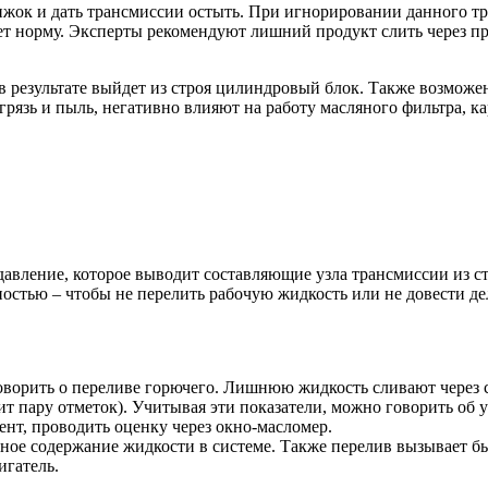
жок и дать трансмиссии остыть. При игнорировании данного тре
т норму. Эксперты рекомендуют лишний продукт слить через пре
 в результате выйдет из строя цилиндровый блок. Также возмож
рязь и пыль, негативно влияют на работу масляного фильтра, ка
давление, которое выводит составляющие узла трансмиссии из ст
остью – чтобы не перелить рабочую жидкость или не довести де
ворить о переливе горючего. Лишнюю жидкость сливают через с
 пару отметок). Учитывая эти показатели, можно говорить об ур
ент, проводить оценку через окно-масломер.
рное содержание жидкости в системе. Также перелив вызывает б
игатель.