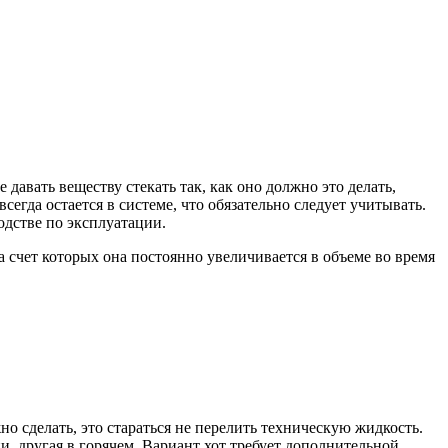
авать веществу стекать так, как оно должно это делать,
гда остается в системе, что обязательно следует учитывать.
одстве по эксплуатации.
 счет которых она постоянно увеличивается в объеме во время
о сделать, это стараться не перелить техническую жидкость.
и, другая в горячем. Вариант хот требует дополнительной