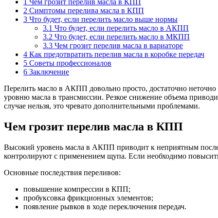
1
Чем грозит перелив масла в КПП
2
Симптомы перелива масла в КПП
3
Что будет, если перелить масло выше нормы
3.1
Что будет, если перелить масло в АКПП
3.2
Что будет, если перелить масло в МКПП
3.3
Чем грозит перелив масла в вариаторе
4
Как предотвратить перелив масла в коробке передач
5
Советы профессионалов
6
Заключение
Перелить масло в АКПП довольно просто, достаточно неточно
уровню масла в трансмиссии. Резкое снижение объема приводит 
случае нельзя, это чревато дополнительными проблемами.
Чем грозит перелив масла в КПП
Высокий уровень масла в АКПП приводит к неприятным последс
контролируют с применением щупа. Если необходимо повысить 
Основные последствия переливов:
повышение компрессии в КПП;
пробуксовка фрикционных элементов;
появление рывков в ходе переключения передач.