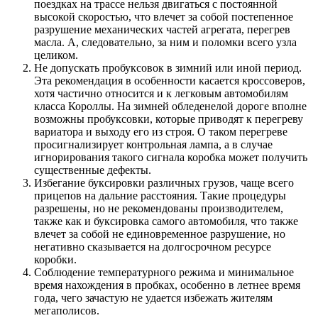
поездках на трассе нельзя двигаться с постоянной
высокой скоростью, что влечет за собой постепенное
разрушение механических частей агрегата, перегрев
масла. А, следовательно, за ним и поломки всего узла
целиком.
Не допускать пробуксовок в зимний или иной период.
Эта рекомендация в особенности касается кроссоверов,
хотя частично относится и к легковым автомобилям
класса Короллы. На зимней обледенелой дороге вполне
возможны пробуксовки, которые приводят к перегреву
вариатора и выходу его из строя. О таком перегреве
просигнализирует контрольная лампа, а в случае
игнорирования такого сигнала коробка может получить
существенные дефекты.
Избегание буксировки различных грузов, чаще всего
прицепов на дальние расстояния. Такие процедуры
разрешены, но не рекомендованы производителем,
также как и буксировка самого автомобиля, что также
влечет за собой не единовременное разрушение, но
негативно сказывается на долгосрочном ресурсе
коробки.
Соблюдение температурного режима и минимальное
время нахождения в пробках, особенно в летнее время
года, чего зачастую не удается избежать жителям
мегаполисов.