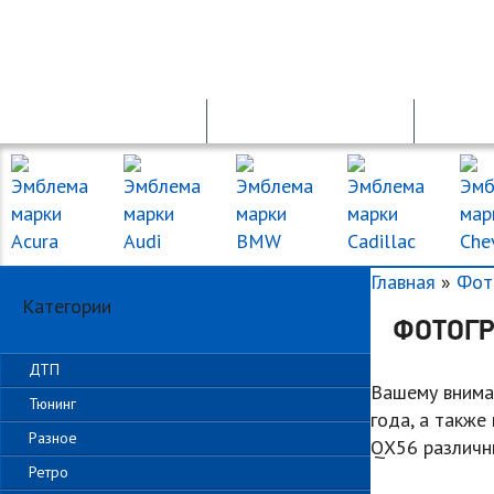
ПРОДАЖА АВТО
ПДД ОНЛАЙН
Главная
»
Фот
Категории
ФОТОГР
ДТП
Вашему внима
Тюнинг
года, а также 
Разное
QX56 различны
Ретро