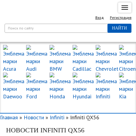
Спря
нави
Вход
Регистрация
НАЙТИ
МАРКИ МАШИН
Главная
»
Новости
»
Infiniti
» Infiniti QX56
НОВОСТИ INFINITI QX56