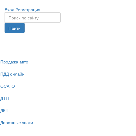
Вход
Регистрация
Найти
Спрята
навига
Продажа авто
ПДД онлайн
ОСАГО
ДТП
ДКП
Дорожные знаки