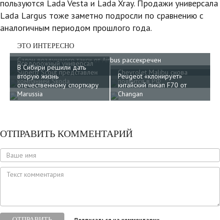
пользуются Lada Vesta и Lada Xray. Продажи универсала
Lada Largus тоже заметно подросли по сравнению с
аналогичным периодом прошлого года.
ЭТО ИНТЕРЕСНО
Салон воздушного такси от Airbus рассекречен
Вседорожный универсал
В Сибири решили дать
производителем
Superb Scout представлен
Chevrolet Malibu снова
вторую жизнь
Peugeot «клонирует»
компанией Skoda
появится в РФ
отечественному спорткару
китайский пикап F70 от
Marussia
Changan
ОТПРАВИТЬ КОММЕНТАРИЙ
ОТПРАВИТЬ
Подписаться на комментарии