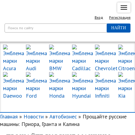
Спря
нави
Вход
Регистрация
НАЙТИ
МАРКИ МАШИН
Главная
»
Новости
»
Автобизнес
» Прощайте русские
машины: Приора, Гранта и Калина