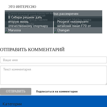
ЭТО ИНТЕРЕСНО
Салон воздушного такси от Airbus рассекречен
Вседорожный универсал
В Сибири решили дать
производителем
Superb Scout представлен
Chevrolet Malibu снова
вторую жизнь
Peugeot «клонирует»
компанией Skoda
появится в РФ
отечественному спорткару
китайский пикап F70 от
Marussia
Changan
ОТПРАВИТЬ КОММЕНТАРИЙ
ОТПРАВИТЬ
Подписаться на комментарии
Категории