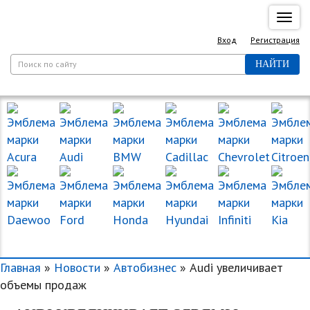
Спря
нави
Вход
Регистрация
НАЙТИ
МАРКИ МАШИН
Главная
»
Новости
»
Автобизнес
» Audi увеличивает
объемы продаж