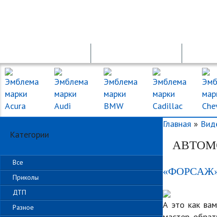
ПРОДАЖА АВТО
ПДД ОНЛАЙН
Главная
»
Вид
Категории
АВТОМ
Все
«ФОРСАЖ
Приколы
ДТП
А это как ва
Разное
мастер обрат