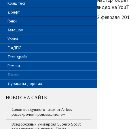
Краш тест
видео на YouT
Дрифт
2 февраля 201
Гонки
Автошоу
Уроки
С иДПС
Тест-драйв
Ремонт
Тюнинг
Дураки на дорогах
НОВОЕ НА САЙТЕ
Салон воздушного такси от Airbus
рассекречен производителем
Вседорожный универсал Superb Scout