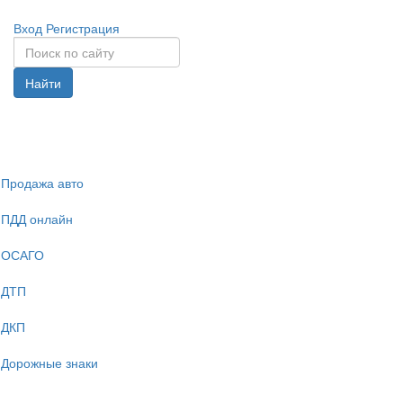
Вход
Регистрация
Найти
Спрята
навига
Продажа авто
ПДД онлайн
ОСАГО
ДТП
ДКП
Дорожные знаки