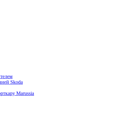
ителем
нией Skoda
рткару Marussia