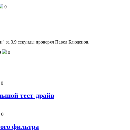
0
ни" за 3,9 секунды проверял Павел Блюденов.
0
0
0
ольшой тест-драйв
0
ного фильтра