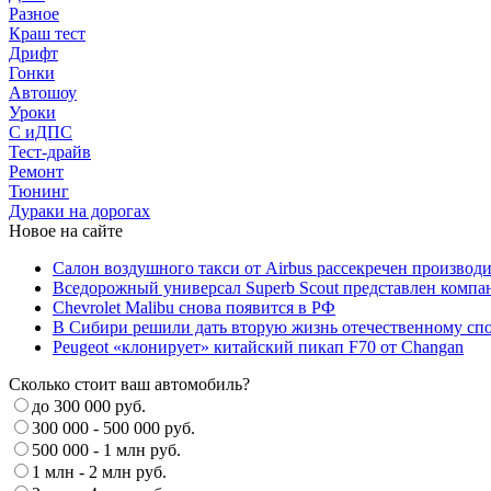
Разное
Краш тест
Дрифт
Гонки
Автошоу
Уроки
С иДПС
Тест-драйв
Ремонт
Тюнинг
Дураки на дорогах
Новое на сайте
Салон воздушного такси от Airbus рассекречен производ
Вседорожный универсал Superb Scout представлен компа
Chevrolet Malibu снова появится в РФ
В Сибири решили дать вторую жизнь отечественному спо
Peugeot «клонирует» китайский пикап F70 от Changan
Сколько стоит ваш автомобиль?
до 300 000 руб.
300 000 - 500 000 руб.
500 000 - 1 млн руб.
1 млн - 2 млн руб.