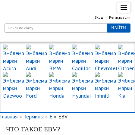
Спря
нави
Вход
Регистрация
НАЙТИ
МАРКИ МАШИН
Главная
»
Термины
»
E
» EBV
ЧТО ТАКОЕ EBV?