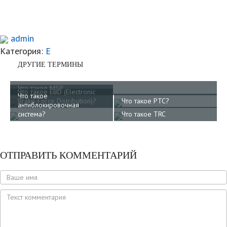
admin
Категория:
E
ДРУГИЕ ТЕРМИНЫ
Что такое MSR
Что такое EBD (Electronic
Что такое
Brake-Force Distribution)?
Что такое PTC?
антиблокировочная
система?
Что такое TRC
ОТПРАВИТЬ КОММЕНТАРИЙ