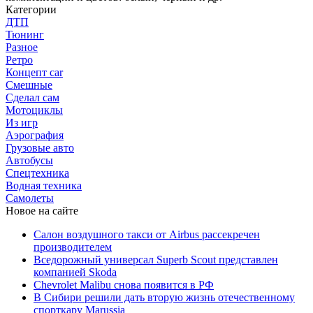
Категории
ДТП
Тюнинг
Разное
Ретро
Концепт car
Смешные
Сделал сам
Мотоциклы
Из игр
Аэрография
Грузовые авто
Автобусы
Спецтехника
Водная техника
Самолеты
Новое на сайте
Салон воздушного такси от Airbus рассекречен
производителем
Вседорожный универсал Superb Scout представлен
компанией Skoda
Chevrolet Malibu снова появится в РФ
В Сибири решили дать вторую жизнь отечественному
спорткару Marussia