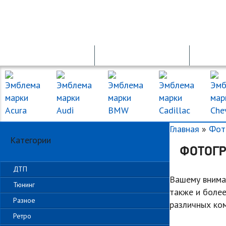
ПРОДАЖА АВТО
ПДД ОНЛАЙН
Главная
»
Фот
Категории
ФОТОГР
ДТП
Вашему внима
Тюнинг
также и более
Разное
различных ком
Ретро