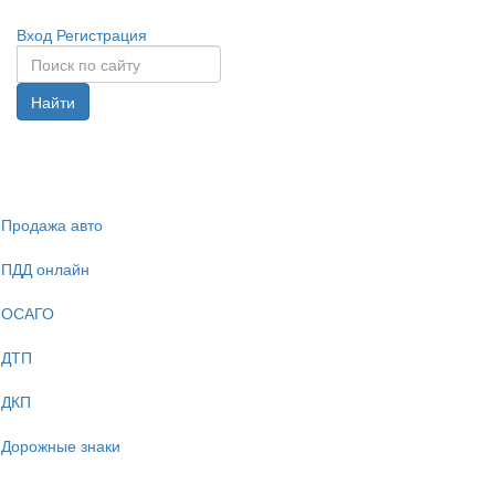
Вход
Регистрация
Найти
Спрята
навига
Продажа авто
ПДД онлайн
ОСАГО
ДТП
ДКП
Дорожные знаки