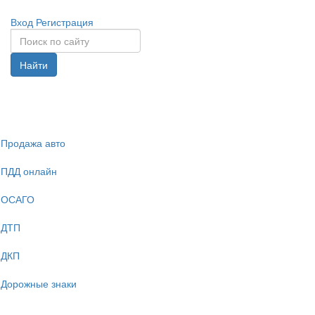
Вход
Регистрация
Найти
Спрята
навига
Продажа авто
ПДД онлайн
ОСАГО
ДТП
ДКП
Дорожные знаки