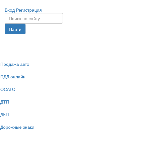
Вход
Регистрация
Найти
Спрята
навига
Продажа авто
ПДД онлайн
ОСАГО
ДТП
ДКП
Дорожные знаки