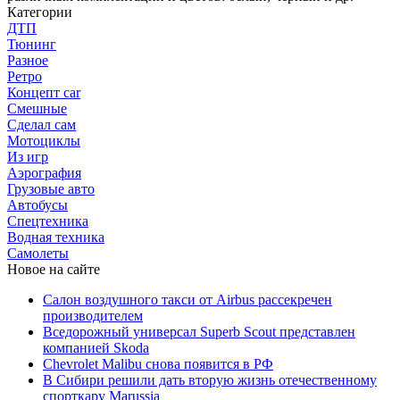
Категории
ДТП
Тюнинг
Разное
Ретро
Концепт car
Смешные
Сделал сам
Мотоциклы
Из игр
Аэрография
Грузовые авто
Автобусы
Спецтехника
Водная техника
Самолеты
Новое на сайте
Салон воздушного такси от Airbus рассекречен
производителем
Вседорожный универсал Superb Scout представлен
компанией Skoda
Chevrolet Malibu снова появится в РФ
В Сибири решили дать вторую жизнь отечественному
спорткару Marussia