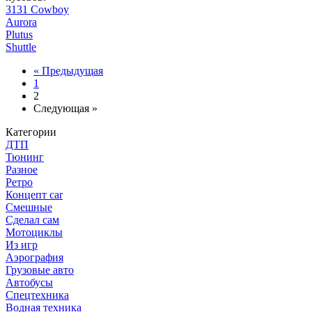
3131 Cowboy
Aurora
Plutus
Shuttle
« Предыдущая
1
2
Следующая »
Категории
ДТП
Тюнинг
Разное
Ретро
Концепт car
Смешные
Сделал сам
Мотоциклы
Из игр
Аэрография
Грузовые авто
Автобусы
Спецтехника
Водная техника