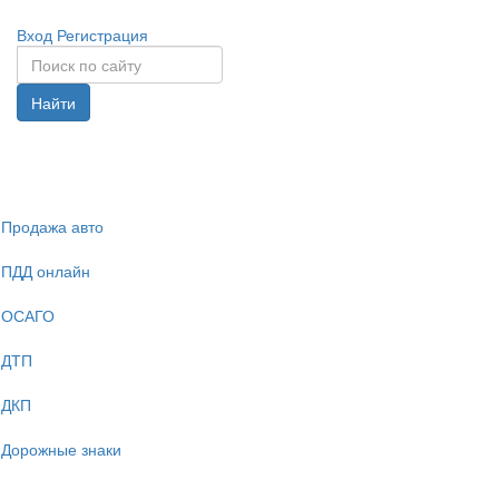
Вход
Регистрация
Найти
Спрята
навига
Продажа авто
ПДД онлайн
ОСАГО
ДТП
ДКП
Дорожные знаки