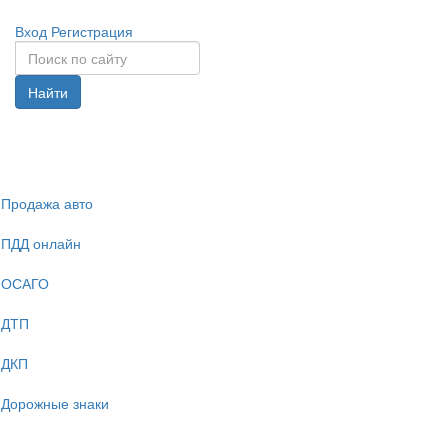
Вход
Регистрация
Найти
Спрята
навига
Продажа авто
ПДД онлайн
ОСАГО
ДТП
ДКП
Дорожные знаки