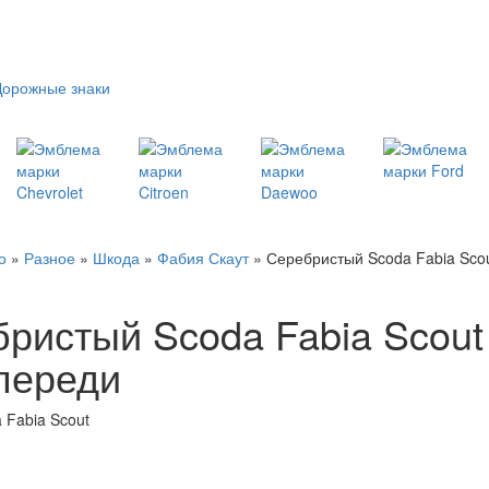
Дорожные знаки
о
»
Разное
»
Шкода
»
Фабия Скаут
» Серебристый Scoda Fabia Scou
ристый Scoda Fabia Scout
переди
 Fabia Scout