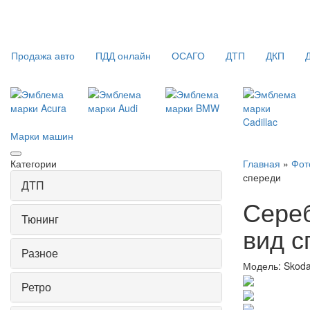
Продажа авто
ПДД онлайн
ОСАГО
ДТП
ДКП
Марки машин
Категории
Главная
»
Фот
спереди
ДТП
Сереб
Тюнинг
вид с
Разное
Модель:
Skoda
Ретро