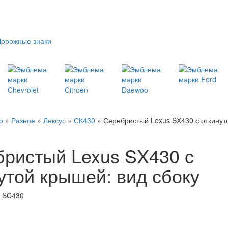
Дорожные знаки
о
»
Разное
»
Лексус
»
СК430
» Серебристый Lexus SX430 с откинут
ристый Lexus SX430 с
утой крышей: вид сбоку
s SC430