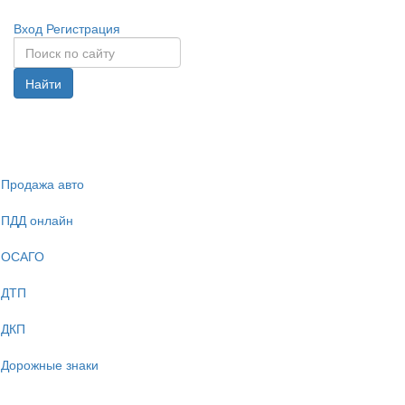
Вход
Регистрация
Найти
Спрята
навига
Продажа авто
ПДД онлайн
ОСАГО
ДТП
ДКП
Дорожные знаки