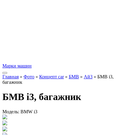
Марки машин
Главная
»
Фото
»
Концепт car
»
БМВ
»
Ай3
» БМВ i3,
багажник
БМВ i3, багажник
Модель:
BMW i3