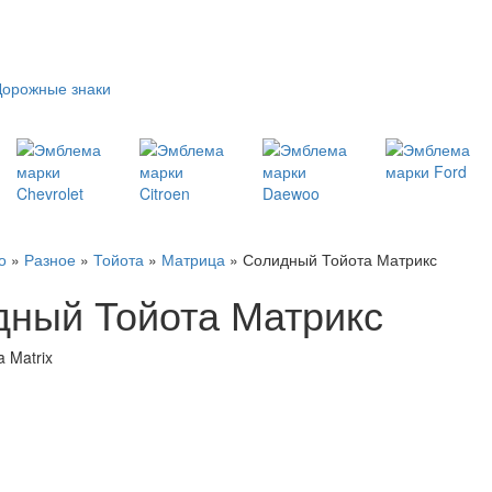
Дорожные знаки
о
»
Разное
»
Тойота
»
Матрица
» Солидный Тойота Матрикс
ный Тойота Матрикс
a Matrix