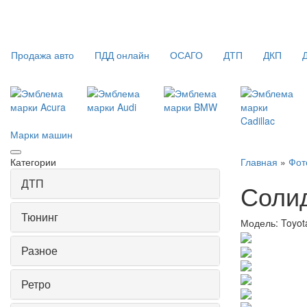
Продажа авто
ПДД онлайн
ОСАГО
ДТП
ДКП
Марки машин
Категории
Главная
»
Фот
ДТП
Солид
Тюнинг
Модель:
Toyot
Разное
Ретро