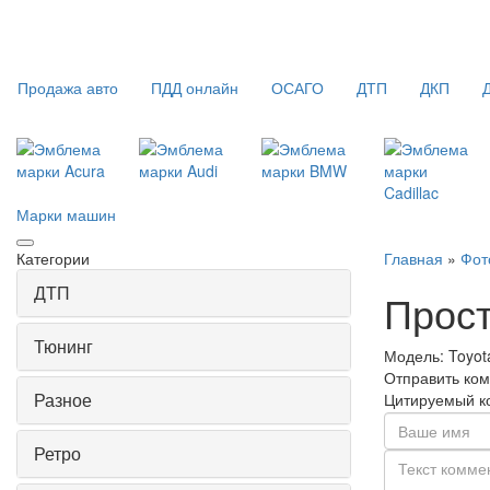
Продажа авто
ПДД онлайн
ОСАГО
ДТП
ДКП
Марки машин
Категории
Главная
»
Фот
ДТП
Прост
Тюнинг
Модель:
Toyot
Отправить ко
Разное
Цитируемый к
Ретро