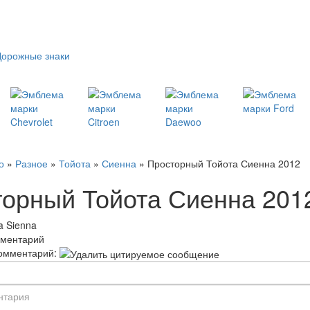
Дорожные знаки
о
»
Разное
»
Тойота
»
Сиенна
» Просторный Тойота Сиенна 2012
орный Тойота Сиенна 201
a Sienna
мментарий
омментарий: