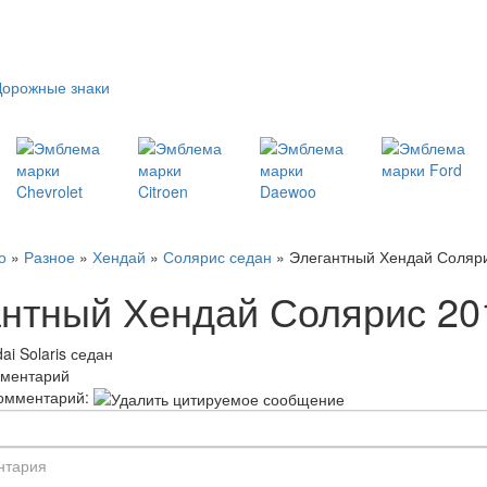
Дорожные знаки
о
»
Разное
»
Хендай
»
Солярис седан
» Элегантный Хендай Соляр
нтный Хендай Солярис 20
ai Solaris седан
мментарий
омментарий: