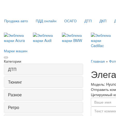
Продажа авто
ПДД онлайн
ОСАГО
ДТП
ДКП
Марки машин
Категории
Главная
»
Фот
ДТП
Элега
Тюнинг
Модель:
Hyund
Отправить ко
Разное
Цитируемый к
Ретро