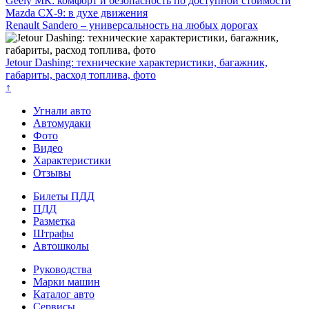
Geely МК: комфорт и безопасность по доступной стоимости
Mazda CX-9: в духе движения
Renault Sandero – универсальность на любых дорогах
Jetour Dashing: технические характеристики, багажник,
габариты, расход топлива, фото
↑
Угнали авто
Автомудаки
Фото
Видео
Характеристики
Отзывы
Билеты ПДД
ПДД
Разметка
Штрафы
Автошколы
Руководства
Марки машин
Каталог авто
Сервисы