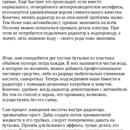
грязью. Ещё быстрее это происходит, если вместо
нормального, оговорённого автопроизводителем антифриза,
используется удешевлённая версия сомнительного качества.
Конечно, менять радиатор из-за описанной проблемы жалко.
Тем более наш автомобилист, привык экономить на всём.
Поэтому можно попытаться промыть деталь изнутри. При
этом не потребуется подключать радиатор к водопроводу, а
значит, лить лишнюю воду – своего рода тоже экономия.
Итак, нам понадобятся две пустые бутылки из пластика,
объёмом полтора литра каждая. В них наливается чистая вода,
в которую по желанию, можно добавить профессиональное
чистящее средство, либо из разряда любительских (лимонная
кислота, сыворотка). Теперь подсоединяем наши ёмкости к
радиатору с помощью резиновых патрубков и хомутов.
Конечно, удобнее, когда радиатор демонтирован с автомобиля.
Но тем-то способ и хорош, что промывку, возможно,
осуществлять без его съёма.
Сам процесс наведения чистоты внутри радиатора,
чрезвычайно прост. Дабы создать поток промывочной
жидкости в его трубках, следует попеременно давить на
бутылки. Причём для большего эффекта, лучше делать это