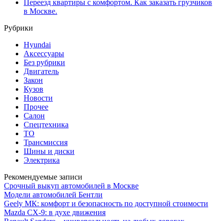
Переезд квартиры с комфортом. Как заказать грузчиков
в Москве.
Рубрики
Hyundai
Аксессуары
Без рубрики
Двигатель
Закон
Кузов
Новости
Прочее
Салон
Спецтехника
ТО
Трансмиссия
Шины и диски
Электрика
Рекомендуемые записи
Срочный выкуп автомобилей в Москве
Модели автомобилей Бентли
Geely МК: комфорт и безопасность по доступной стоимости
Mazda CX-9: в духе движения