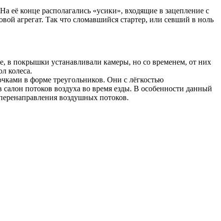
На её конце располагались «усики», входящие в зацепление с
вой агрегат. Так что сломавшийся стартер, или севший в ноль
е, в покрышки устанавливали камеры, но со временем, от них
л колеса.
чками в форме треугольников. Они с лёгкостью
 салон потоков воздуха во время езды. В особенности данный
т перенаправления воздушных потоков.