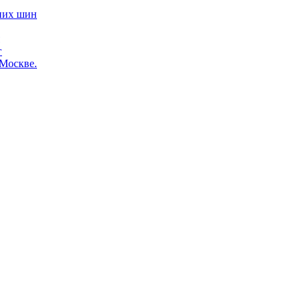
них шин
г
 Москве.