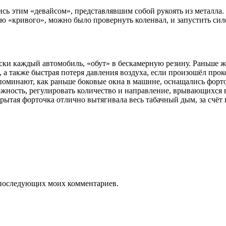
сь этим «девайсом», представлявшим собой рукоять из металла. 
 «кривого», можно было провернуть коленвал, и запустить сило
ски каждый автомобиль, «обут» в бескамерную резину. Раньше ж
а также быстрая потеря давления воздуха, если произошёл проко
поминают, как раньше боковые окна в машине, оснащались форто
жность, регулировать количество и направление, врывающихся в
ткрытая форточка отлично вытягивала весь табачный дым, за счё
ля последующих моих комментариев.