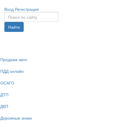
Вход
Регистрация
Найти
Спрята
навига
Продажа авто
ПДД онлайн
ОСАГО
ДТП
ДКП
Дорожные знаки