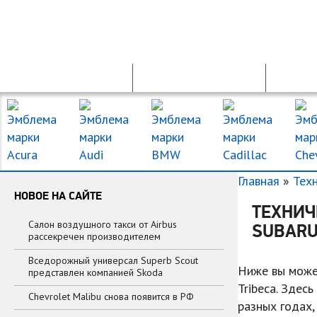
ПРОДАЖА АВТО
ПДД ОНЛАЙН
Главная
»
Тех
НОВОЕ НА САЙТЕ
ТЕХНИЧ
Салон воздушного такси от Airbus
SUBARU
рассекречен производителем
Вседорожный универсал Superb Scout
Ниже вы може
представлен компанией Skoda
Tribeca. Здес
Chevrolet Malibu снова появится в РФ
разных годах,