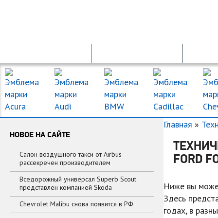
ПРОДАЖА АВТО
ПДД ОНЛАЙН
Главная
»
Тех
НОВОЕ НА САЙТЕ
ТЕХНИЧ
Салон воздушного такси от Airbus
FORD F
рассекречен производителем
Вседорожный универсал Superb Scout
Ниже вы може
представлен компанией Skoda
Здесь предст
Chevrolet Malibu снова появится в РФ
годах, в разн