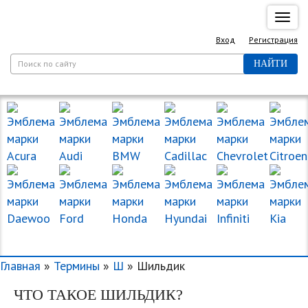
Спря
нави
Вход
Регистрация
НАЙТИ
МАРКИ МАШИН
Главная
»
Термины
»
Ш
» Шильдик
ЧТО ТАКОЕ ШИЛЬДИК?