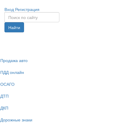
Вход
Регистрация
Найти
Спрята
навига
Продажа авто
ПДД онлайн
ОСАГО
ДТП
ДКП
Дорожные знаки