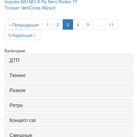
Impulse
MU
MU-X
Pa Nero
Rodeo
TF
Trooper
VehiCross
Wizard
« Предыдущая
1
2
3
4
5
…
11
Следующая »
Категории
ДТП
Тюнинг
Разное
Ретро
Концепт car
Смешные