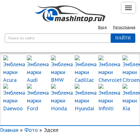
Спря
нави
Вход
Регистрация
НАЙТИ
МАРКИ МАШИН
Главная
»
Фото
» Эдсел