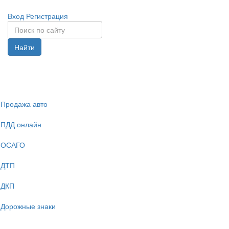
Вход
Регистрация
Найти
Спрята
навига
Продажа авто
ПДД онлайн
ОСАГО
ДТП
ДКП
Дорожные знаки