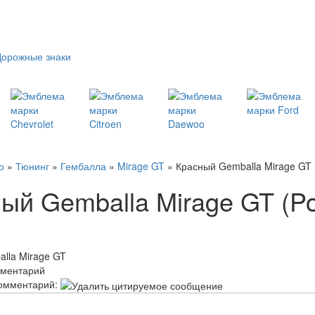
Дорожные знаки
о
»
Тюнинг
»
Гембалла
»
Mirage GT
» Красный Gemballa Mirage GT 
ый Gemballa Mirage GT (P
lla Mirage GT
мментарий
омментарий: