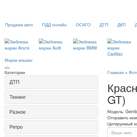
Продажа авто
ПДД онлайн
ОСАГО
ДТП
ДКП
Марки машин
Категории
Главная
»
Фот
ДТП
Красн
GT)
Тюнинг
Разное
Модель:
Gemba
Отправить ко
Цитируемый к
Ретро