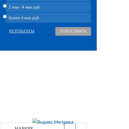
2 млн - 4 млн руб.
более 4 млн руб.
РЕЗУЛЬТАТЫ
Угнали авто
Билеты ПДД
Автомудаки
ПДД
Фото
Разметка
Видео
Штрафы
Характеристики
Автошколы
Отзывы
Редакция
Рекламода
НАВЕРХ