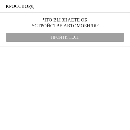
КРОССВОРД
ЧТО ВЫ ЗНАЕТЕ ОБ
УСТРОЙСТВЕ АВТОМОБИЛЯ?
ПРОЙТИ ТЕСТ
Угнали авто
Автомудаки
Фото
Видео
Характеристики
Отзывы
Билеты ПДД