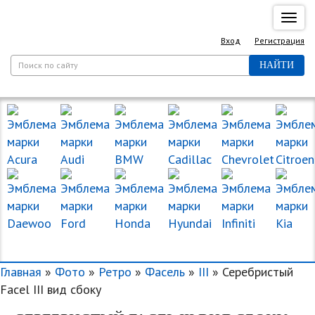
Спря
нави
Вход
Регистрация
НАЙТИ
МАРКИ МАШИН
Главная
»
Фото
»
Ретро
»
Фасель
»
III
» Серебристый
Facel III вид сбоку