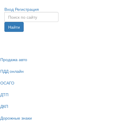
Вход
Регистрация
Найти
Спрята
навига
Продажа авто
ПДД онлайн
ОСАГО
ДТП
ДКП
Дорожные знаки