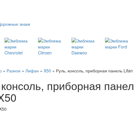
Дорожные знаки
о
»
Разное
»
Лифан
»
X50
» Руль, консоль, приборная панель Lifan
 консоль, приборная пане
 X50
 X50