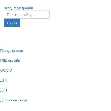
Вход
Регистрация
Найти
Спрята
навига
Продажа авто
ПДД онлайн
ОСАГО
ДТП
ДКП
Дорожные знаки