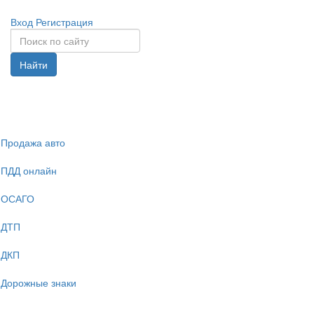
Вход
Регистрация
Найти
Спрята
навига
Продажа авто
ПДД онлайн
ОСАГО
ДТП
ДКП
Дорожные знаки