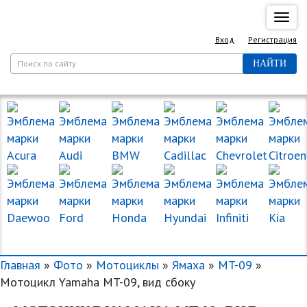
Спря
нави
Вход
Регистрация
НАЙТИ
МАРКИ МАШИН
Главная
»
Фото
»
Мотоциклы
»
Ямаха
»
MT-09
»
Мотоцикл Yamaha MT-09, вид сбоку