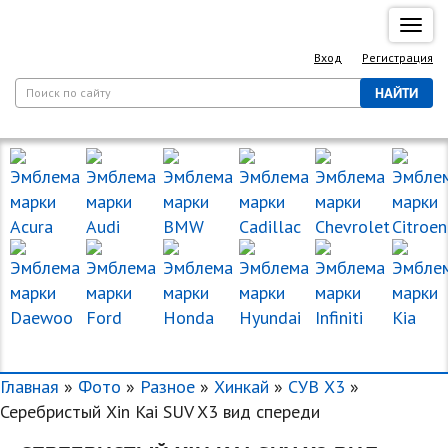
Спря
нави
Вход
Регистрация
НАЙТИ
МАРКИ МАШИН
Главная
»
Фото
»
Разное
»
Хинкай
»
СУВ Х3
»
Серебристый Xin Kai SUV X3 вид спереди