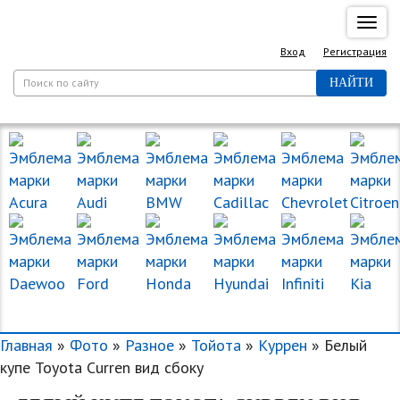
Спря
нави
Вход
Регистрация
НАЙТИ
МАРКИ МАШИН
Главная
»
Фото
»
Разное
»
Тойота
»
Куррен
» Белый
купе Toyota Curren вид сбоку