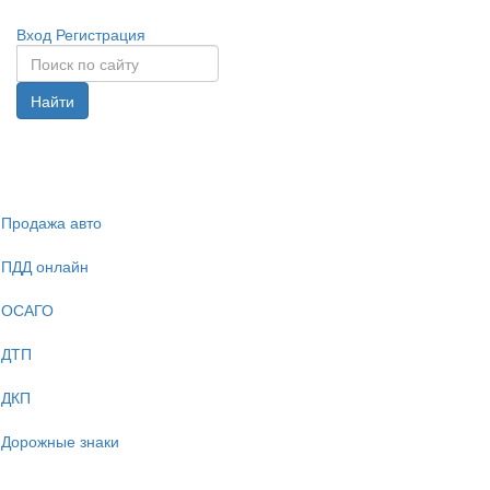
Вход
Регистрация
Найти
Спрята
навига
Продажа авто
ПДД онлайн
ОСАГО
ДТП
ДКП
Дорожные знаки